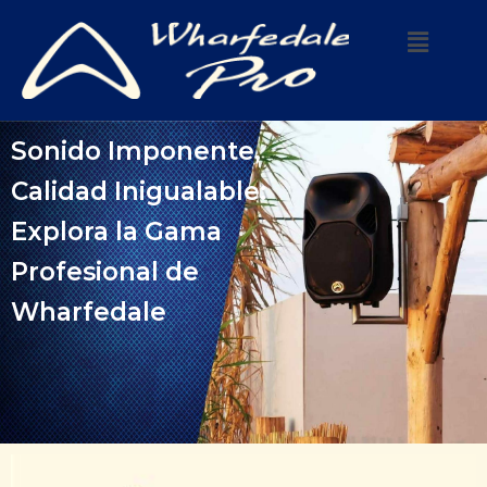
Sonido Imponente,
Calidad Inigualable:
Explora la Gama
Profesional de
Wharfedale