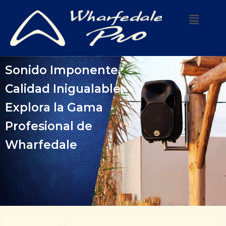
Sonido Imponente,
Calidad Inigualable:
Explora la Gama
Profesional de
Wharfedale