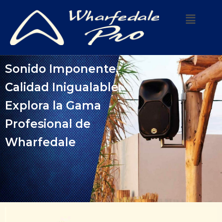
Sonido Imponente,
Calidad Inigualable:
Explora la Gama
Profesional de
Wharfedale