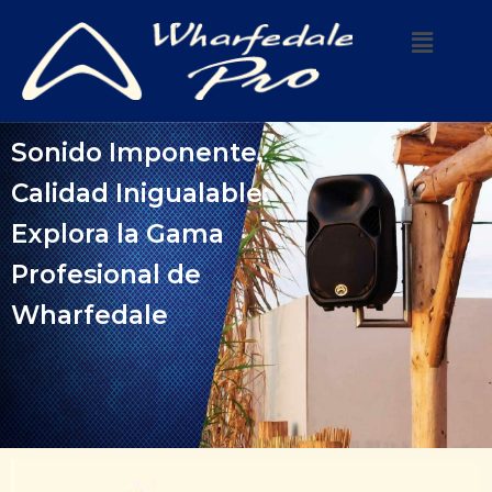
Sonido Imponente,
Calidad Inigualable:
Explora la Gama
Profesional de
Wharfedale