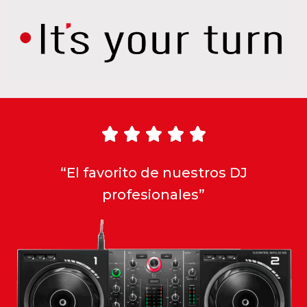





“El favorito de nuestros DJ
profesionales”