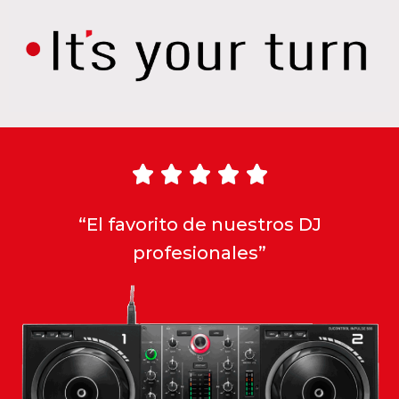





“El favorito de nuestros DJ
profesionales”