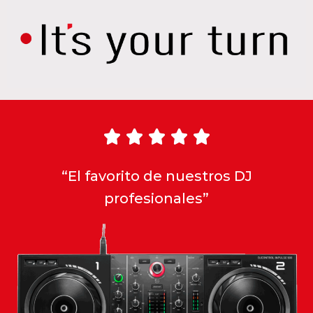





“El favorito de nuestros DJ
profesionales”