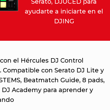
Serato, DJUCED para
ayudarte a iniciarte en el
DJING
 con el Hércules DJ Control
 Compatible con Serato DJ Lite y
STEMS, Beatmatch Guide, 8 pads,
la DJ Academy para aprender y
lando