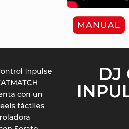
MANUAL
DJ
ontrol Inpulse
 BEATMATCH
INPU
enta con un
els táctiles
troladora
con Serato