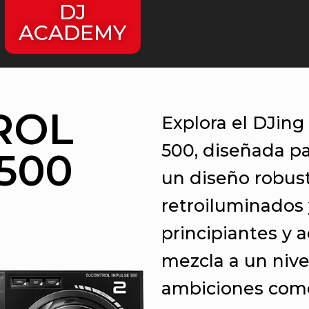
DJ
ACADEMY
ROL
Explora el DJing
500, diseñada p
500
un diseño robust
retroiluminados 
principiantes y a
mezcla a un nive
ambiciones com